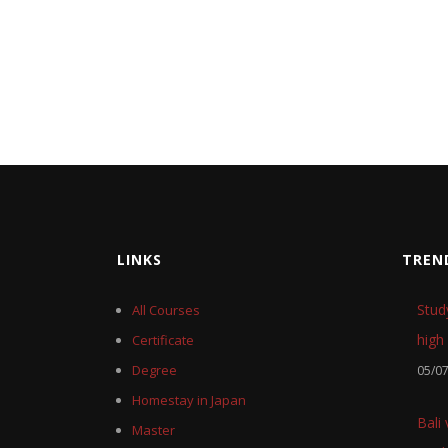
LINKS
TREN
Stud
All Courses
high 
Certificate
Degree
05/0
Homestay in Japan
Bali
Master