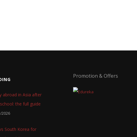
Promotion & Offers
DING
y abroad in Asia after
school: the full guide
7/2026
 vs South Korea for