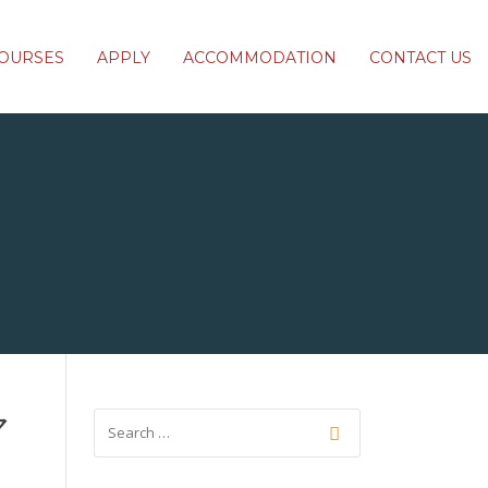
OURSES
APPLY
ACCOMMODATION
CONTACT US
マ