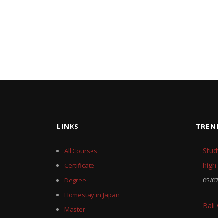
LINKS
TREN
Stud
All Courses
high 
Certificate
Degree
05/0
Homestay in Japan
Bali
Master