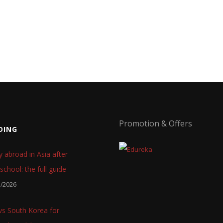
Promotion & Offers
DING
y abroad in Asia after
school: the full guide
7/2026
 vs South Korea for